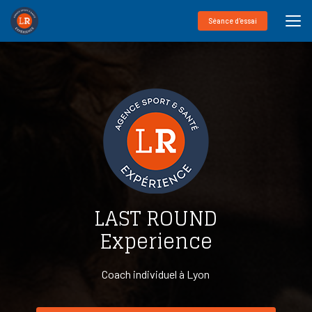
Aller
au
Séance d'essai
contenu
principal
LAST ROUND
Experience
Coach individuel à Lyon