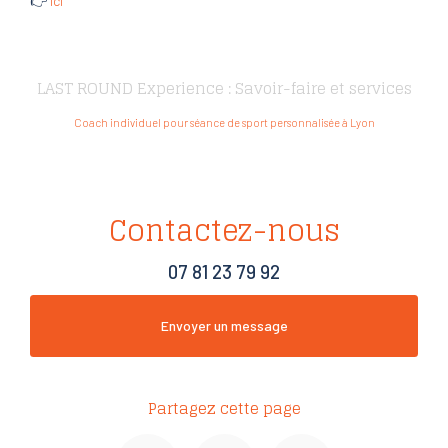
👉
ici
LAST ROUND Experience : Savoir-faire et services
Coach individuel pour séance de sport personnalisée à Lyon
Contactez-nous
07 81 23 79 92
Envoyer un message
Partagez cette page
Facebook
X
Email