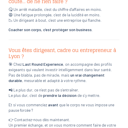
coûte… de ne rien faire ?
🤒 Un arrêt maladie, c’est du chiffre d'affaires en moins.
😩 Une fatigue prolongée, c’est de la lucidité en moins.
📉 Un dirigeant à bout, c’est une entreprise qui flanche.
Coacher son corps, c’est protéger son business.
Vous êtes dirigeant, cadre ou entrepreneur à
Lyon ?
🎯 Chez
Last Round Experience
, on accompagne des profils
exigeants qui veulent investir intelligemment dans leur santé.
Pas de blabla, pas de miracle, mais
un vrai changement
durable
, mesurable et adapté à votre rythme.
📲 Le plus dur, ce n’est pas de s’entraîner.
Le plus dur, c’est de
prendre la décision
de s’y mettre.
Et si vous commenciez
avant
que le corps ne vous impose une
pause forcée ?
👉 Contactez-nous dès maintenant.
Un premier échange, et on vous montre comment faire de votre