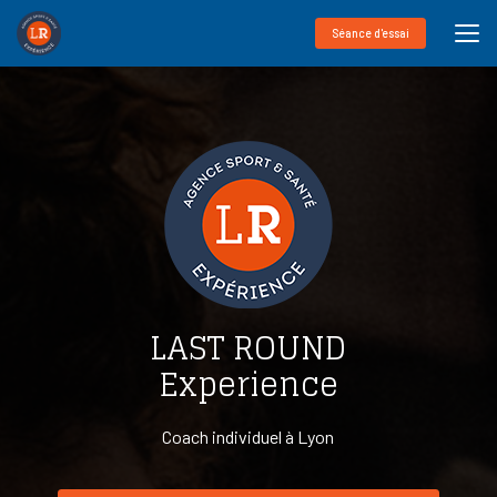
Aller
au
Séance d'essai
contenu
principal
LAST ROUND
Experience
Coach individuel à Lyon